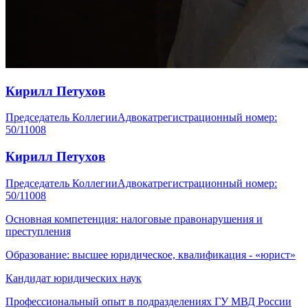
Кирилл Петухов
Председатель Коллегии
Адвокат
регистрационный номер:
50/11008
Кирилл Петухов
Председатель Коллегии
Адвокат
регистрационный номер:
50/11008
Основная компетенция: налоговые правонарушения и
преступления
Образование: высшее юридическое, квалификация - «юрист»
Кандидат юридических наук
Профессиональный опыт в подразделениях ГУ МВД России