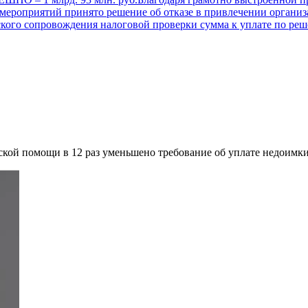
мероприятий принято решение об отказе в привлечении организ
тского сопровождения налоговой проверки сумма к уплате по ре
кой помощи в 12 раз уменьшено требование об уплате недоимк