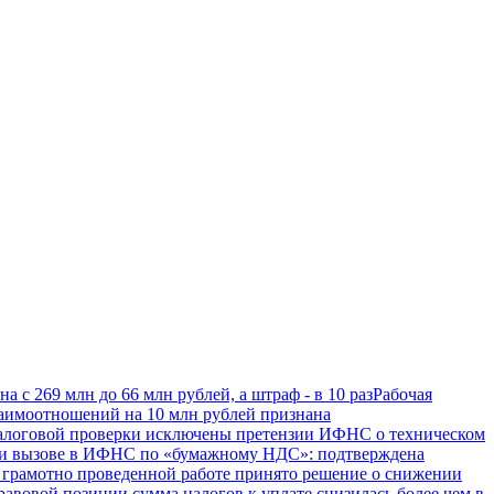
 с 269 млн до 66 млн рублей, а штраф - в 10 раз
Рабочая
заимоотношений на 10 млн рублей признана
 налоговой проверки исключены претензии ИФНС о техническом
и вызове в ИФНС по «бумажному НДС»: подтверждена
 грамотно проведенной работе принято решение о снижении
авовой позиции сумма налогов к уплате снизилась более чем в