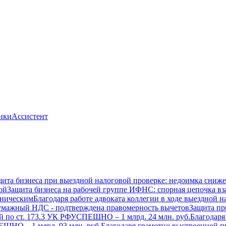
нки
Ассистент
ита бизнеса при выездной налоговой проверке: недоимка снижена
ой
Защита бизнеса на рабочей группе ИФНС: спорная цепочка в
хническим
Благодаря работе адвоката коллегии в ходе выездной
умажный НДС - подтверждена правомерность вычетов
Защита пр
й по ст. 173.3 УК РФ
УСПЕШНО – 1 млрд. 24 млн. руб.
Благодаря
ШНО – 1 млрд. 93 млн. руб.
Благодаря грамотно выстроенной пр