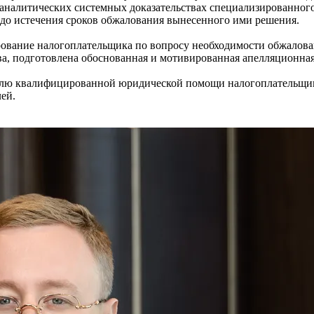
 аналитических системных доказательствах специализированно
до истечения сроков обжалования вынесенного ими решения.
ование налогоплательщика по вопросу необходимости обжалован
тва, подготовлена обоснованная и мотивированная апелляционн
елю квалифицированной юридической помощи налогоплательщик
ей.