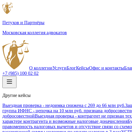
Петухов и Партнёры
Московская коллегия адвокатов
О коллегии
Услуги
Блог
Кейсы
Офис и контакты
Бла
+7 (985) 100 02 02
Другие кейсы
Выездная проверка - недоимка снижена с 269 до 66 млн руб.
Защ
группа ИФНС - цепочка на 10 млн руб. признана добросовестн
добросовестной
Выездная проверка - контрагент не признан те
характере контрагента и возможные налоговые доначисления
Б
правомерность налоговых вычетов и отсутствие связи со схемо
рассчитанной суммы недоимки по уплате налогов в 3 раза
УСПЕ