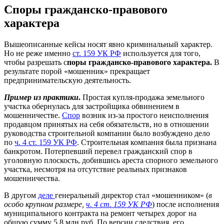
Споры гражданско-правового
характера
Вышеописанные кейсы носят явно криминальный характер.
Но не реже именно
ст. 159 УК РФ
используется для того,
чтобы разрешать с
поры гражданско-правового характера.
В
результате порой «мошенник» прекращает
предпринимательскую деятельность.
Пример из практики
.
Простая купля-продажа земельного
участка обернулась для застройщика обвинением в
мошенничестве.
Спор
возник из-за простого неисполнения
продавцом принятых на себя обязательств, но в отношении
руководства строительной компании было возбуждено дело
по
ч. 4 ст. 159 УК РФ
. Строительная компания была признана
банкротом. Потерпевший перевел гражданский спор в
уголовную плоскость, добившись ареста спорного земельного
участка, несмотря на отсутствие реальных признаков
мошенничества.
В другом
деле
генеральный директор стал «мошенником» (
в
особо крупном размере,
ч. 4 ст. 159 УК РФ
) после исполнения
муниципального контракта на ремонт четырех дорог на
общую сумму 5,8 млн руб. По версии следствия, его