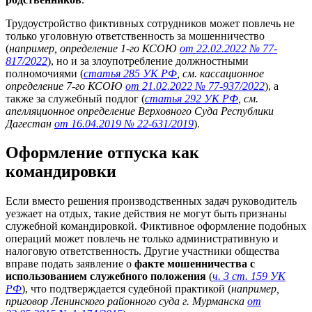
Трудоустройство фиктивных сотрудников может повлечь не
только уголовную ответственность за мошенничество
(
например, определение 1-го КСОЮ
от 22.02.2022 № 77-
817/2022
), но и за злоупотребление должностными
полномочиями (
статья 285 УК РФ
, см. кассационное
определение 7-го КСОЮ
от 21.02.2022 № 77-937/2022
), а
также за служебный подлог (
статья 292 УК РФ
, см.
апелляционное определение Верховного Суда Республики
Дагестан
от 16.04.2019 № 22-631/2019
).
Оформление отпуска как
командировки
Если вместо решения производственных задач руководитель
уезжает на отдых, такие действия не могут быть признаны
служебной командировкой. Фиктивное оформление подобных
операций может повлечь не только административную и
налоговую ответственность. Другие участники общества
вправе подать заявление о
факте мошенничества с
использованием служебного положения
(
ч. 3 ст. 159 УК
РФ
), что подтверждается судебной практикой (
например,
приговор Ленинского районного суда г. Мурманска
от