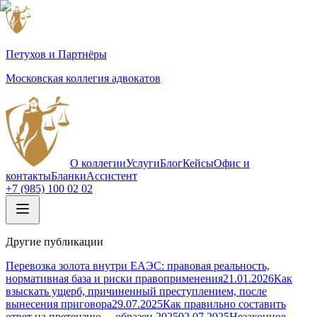
Петухов и Партнёры
Московская коллегия адвокатов
О коллегии
Услуги
Блог
Кейсы
Офис и
контакты
Бланки
Ассистент
+7 (985) 100 02 02
Другие публикации
Перевозка золота внутри ЕАЭС: правовая реальность,
нормативная база и риски правоприменения
21.01.2026
Как
взыскать ущерб, причиненный преступлением, после
вынесения приговора
29.07.2025
Как правильно составить
ответ на претензию —образец 2025
02.07.2025
Незаконное