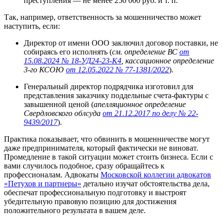
преступления — не менее 250 000 руб. и т. п.
Так, например, ответственность за мошенничество может
наступить, если:
Директор от имени ООО заключил договор поставки, не
собираясь его исполнять (
см. определение ВС
от
15.08.2024 № 18-УД24-23-К4
, кассационное определение
3-го КСОЮ
от 12.05.2022 № 77-1381/2022
).
Генеральный директор подрядчика изготовил для
представления заказчику поддельные счета-фактуры с
завышенной ценой (
апелляционное определение
Свердловского облсуда
от 21.12.2017 по делу № 22-
9439/2017
).
Практика показывает, что обвинить в мошенничестве могут
даже предпринимателя, который фактически не виноват.
Промедление в такой ситуации может стоить бизнеса. Если с
вами случилось подобное, сразу обращайтесь к
профессионалам. Адвокаты
Московской коллегии адвокатов
«Петухов и партнеры»
детально изучат обстоятельства дела,
обеспечат профессиональную подготовку и выстроят
убедительную правовую позицию для достижения
положительного результата в вашем деле.