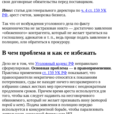
свои договорные обязательства перед поставщиком.
Итог:
статья для генерального директора по
ч. 4 ст. 159 УК
РФ
, арест счетов, заморозка бизнеса.
Так что от возбуждения уголовного дела по факту
мошенничества не застрахован никто — достаточно заявления
«обиженного» контрагента, который не желает тратиться на
госпошлину, адвокатов и т. п., ведь проще подать заявление в
полицию, или обратиться к прокурору.
В чем проблема и как ее избежать
Дело не в том, что
Уголовный кодекс РФ
неправильно
сформулирован.
Основная проблема
—
в правоприменении
.
Практика применения
ст. 159 УК РФ
показывает, что
правоохранители некритично относятся к показаниям
потерпевших, суды не находят ничего несоразмерного в
избрании самых жестких мер пресечения с неоднократным
продлением сроков. Причем время ареста используется для
того, чтобы как следует надавить на несговорчивого
обвиняемого, который не желает признавать вину (
которой
порой и нет
). Подача заявления в полицию нередко
используется в конкурентной борьбе, чтобы парализовать
деятельность неугодной фирмы или ИП.